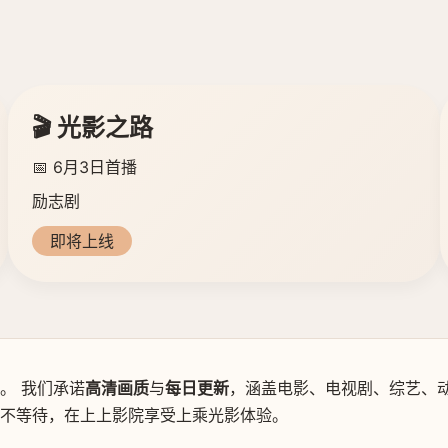
🎬 光影之路
📅 6月3日首播
励志剧
即将上线
。 我们承诺
高清画质
与
每日更新
，涵盖电影、电视剧、综艺、动
新不等待，在上上影院享受上乘光影体验。