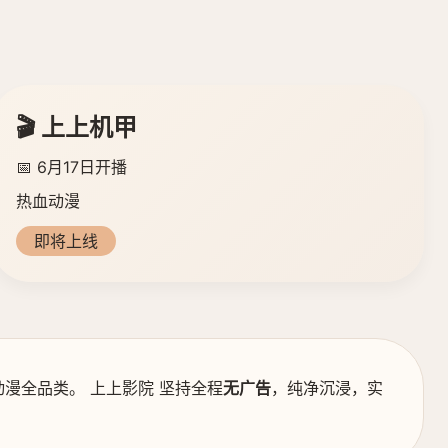
🎬 上上机甲
📅 6月17日开播
热血动漫
即将上线
漫全品类。 上上影院 坚持全程
无广告
，纯净沉浸，实