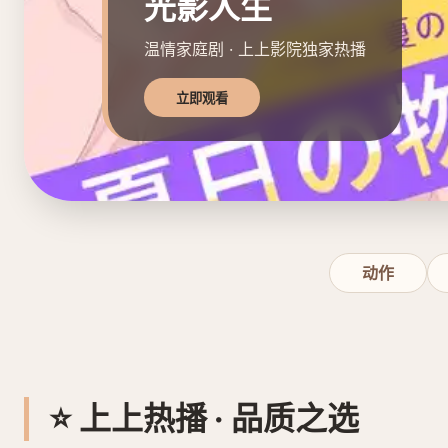
光影人生
温情家庭剧 · 上上影院独家热播
立即观看
动作
⭐ 上上热播 · 品质之选