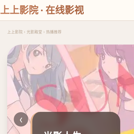
上上影院 · 在线影视
上上影院
›
光影殿堂
›
热播推荐
‹