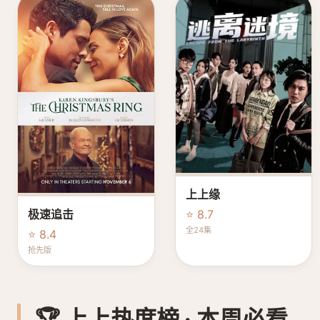
上上缘
⭐ 8.7
极速追击
全24集
⭐ 8.4
抢先版
🏆 上上热度榜 · 本周必看