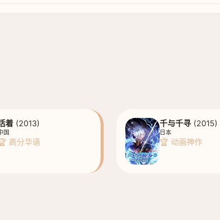
活着
(2013)
千与千寻
(2015)
中国
日本
🏆 高分华语
🏆 动画神作