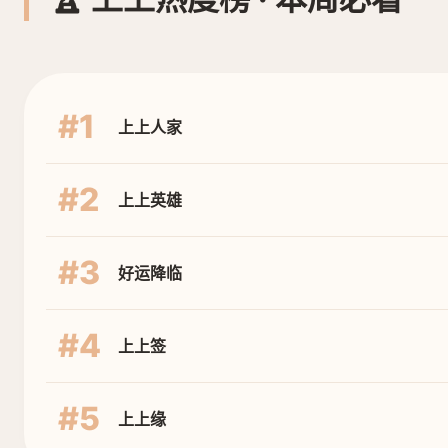
#1
上上人家
#2
上上英雄
#3
好运降临
#4
上上签
#5
上上缘