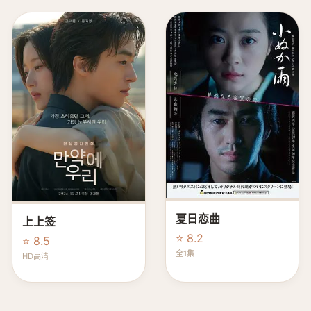
夏日恋曲
上上签
⭐ 8.2
⭐ 8.5
全1集
HD高清