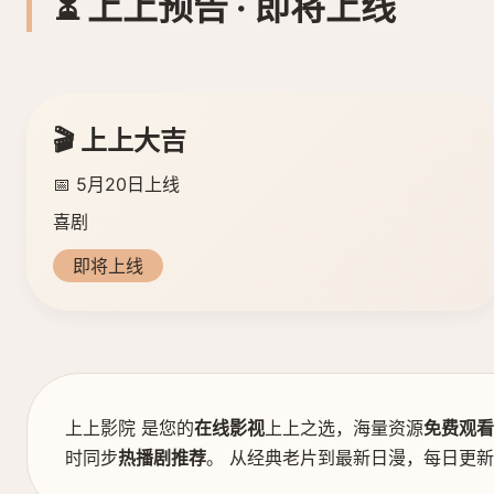
⏳ 上上预告 · 即将上线
🎬 上上大吉
📅 5月20日上线
喜剧
即将上线
上上影院 是您的
在线影视
上上之选，海量资源
免费观看
时同步
热播剧推荐
。 从经典老片到最新日漫，每日更