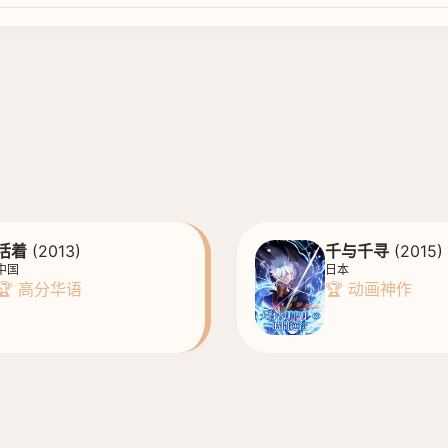
活着
(2013)
千与千寻
(2015)
中国
日本
🏆 高分华语
🏆 动画神作