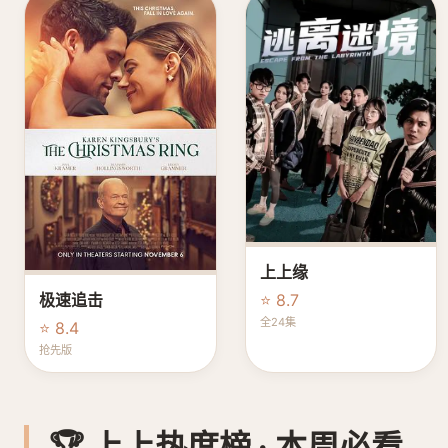
上上缘
⭐ 8.7
极速追击
全24集
⭐ 8.4
抢先版
🏆 上上热度榜 · 本周必看