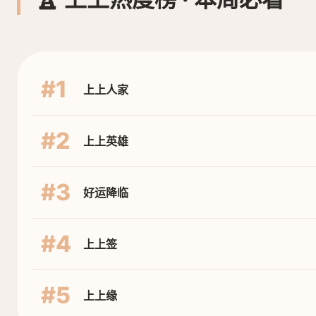
#1
上上人家
#2
上上英雄
#3
好运降临
#4
上上签
#5
上上缘