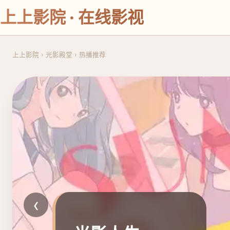
上上影院 · 在线影视
上上影院
›
光影殿堂
›
热播推荐
‹