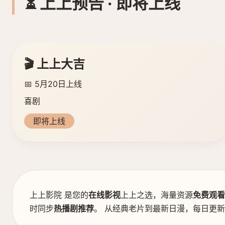
⏳ 上上预告 · 即将上线
🎬 上上大吉
📅 5月20日上线
喜剧
即将上线
上上影院 是您的
在线影视
上上之选，海量资源
免费观看
时同步
热播剧推荐
。 从经典老片到最新日漫，每日更