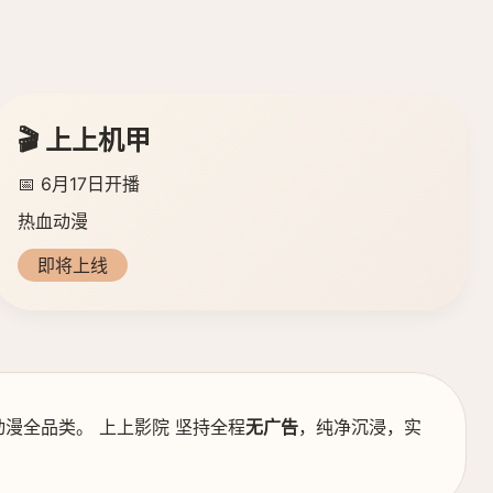
🎬 上上机甲
📅 6月17日开播
热血动漫
即将上线
漫全品类。 上上影院 坚持全程
无广告
，纯净沉浸，实