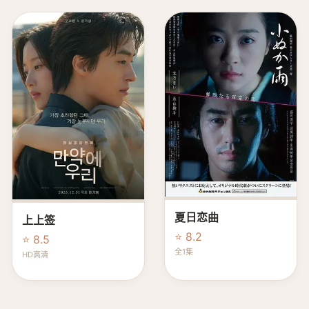
夏日恋曲
上上签
⭐ 8.2
⭐ 8.5
全1集
HD高清