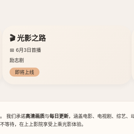
🎬 光影之路
📅 6月3日首播
励志剧
即将上线
。 我们承诺
高清画质
与
每日更新
，涵盖电影、电视剧、综艺、动
新不等待，在上上影院享受上乘光影体验。