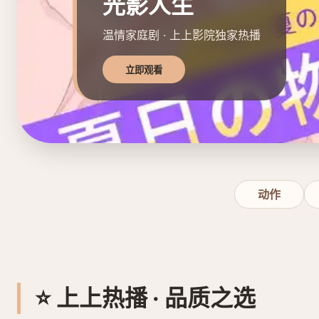
光影人生
温情家庭剧 · 上上影院独家热播
立即观看
动作
⭐ 上上热播 · 品质之选